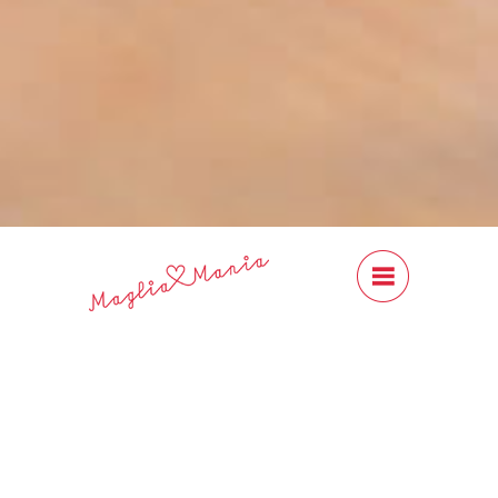
#Content
Close
Previous
Next
DIVA Mohair