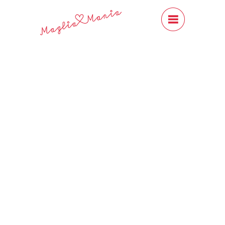
#Content
Close
Next
Silky Merino Fingering
CHF 28.00
Dieses wunderschöne Garn ist aus
80% Merinowolle superwash und
20% Seide (hightwisted).
Es ist mehrfach verzwirnt und
eignet sich für alle Accesoires,
Pullover und auch für edle Socken.
(Mein Favorit für Socken! )