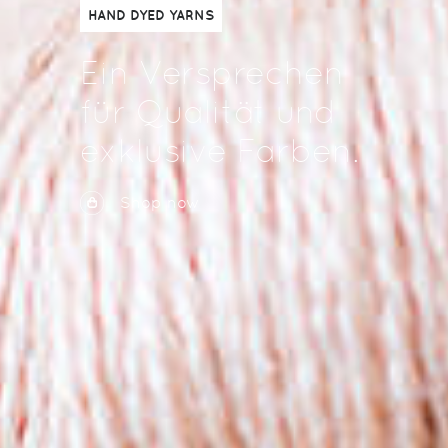
HAND DYED YARNS
Ein Versprechen
für Qualität und
exklusive Farben.
Shop now