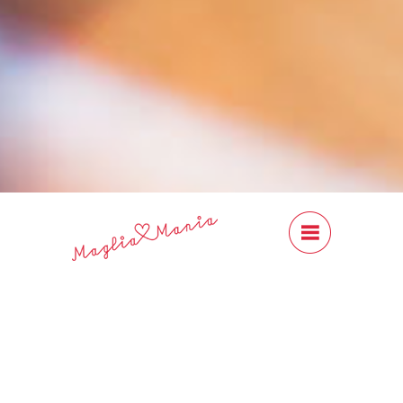
#Content
Close
Next