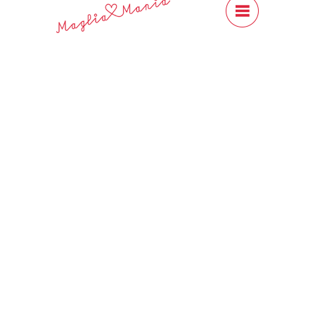
#Content
Close
Previous
Next
ALPAKKA ULL
Sandnes Garn
CHF 11.00
ALPAKKA ULL aus Alpaka und
Schurwolle. nLeicht wie Wolle und
warm wie Alpaka. ALPAKKA ULL ist
eine weiche und widerstandsfähige
Qualität.
Produktdetails