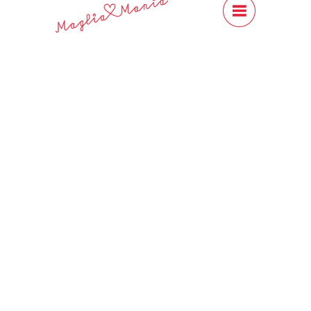
#Content
Close
Previous
Next
ALPAKKA ULL
Sandnes Garn
CHF 11.00
ALPAKKA ULL aus Alpaka und
Schurwolle. nLeicht wie Wolle und
warm wie Alpaka. ALPAKKA ULL ist
eine weiche und widerstandsfähige
Qualität.
Produktdetails