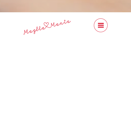
#Content
Close
Previous
Next
CLASSIC - Cardiff
Cashmere
CHF 18.00
Cardiff Cashmere CLASSIC ist ein
wunderbares 100% Kaschmir-Garn,
erhältlich in vielen, schönen
Farben. Ideal für den legendären