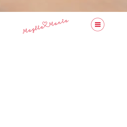
#Content
Close
Previous
Next
CLASSIC - Cardiff
Cashmere
CHF 18.00
Cardiff Cashmere CLASSIC ist ein
wunderbares 100% Kaschmir-Garn,
erhältlich in vielen, schönen
Farben. Ideal für den legendären