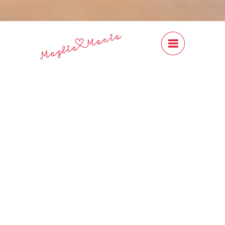
#Content
Close
Previous
Next
CLASSIC - Cardiff
Cashmere
CHF 18.00
Cardiff Cashmere CLASSIC ist ein
wunderbares 100% Kaschmir-Garn,
erhältlich in vielen, schönen
Farben. Ideal für den legendären