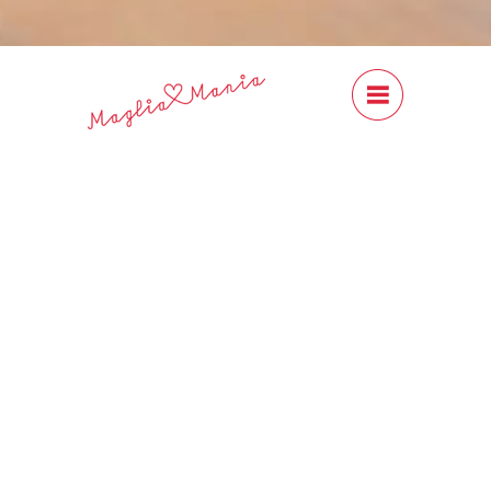
#Content
Close
Previous
Next
CLASSIC - Cardiff
Cashmere
CHF 18.00
Cardiff Cashmere CLASSIC ist ein
wunderbares 100% Kaschmir-Garn,
erhältlich in vielen, schönen
Farben. Ideal für den legendären