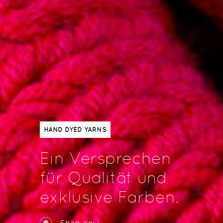
HAND DYED YARNS
Ein Versprechen
für Qualität und
exklusive Farben.
Shop now