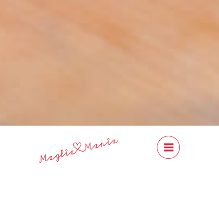
#Content
Close
Previous
Next