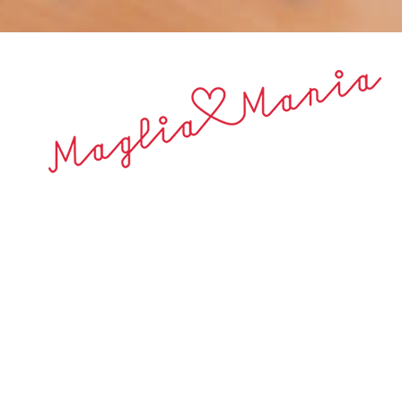
#Content
Close
Previous
Next