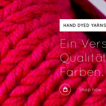
HAND DYED YARN
Ein Ver
Qualitä
Farben.
Shop now