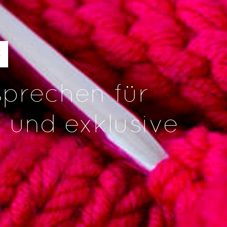
S
sprechen für
t und exklusive