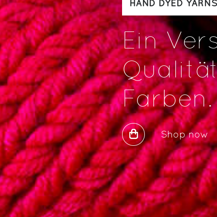
HAND DYED YARN
Ein Ver
Qualitä
Farben.
Shop now