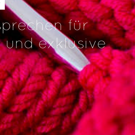
S
sprechen für
t und exklusive