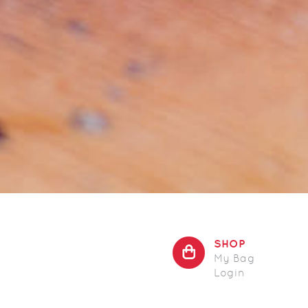
SHOP
My Bag
Login