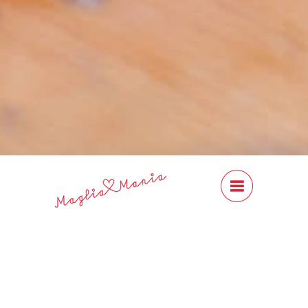
#Content
Close