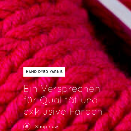
HAND DYED YARNS
Ein Versprechen
für Qualität und
exklusive Farben.
Shop now