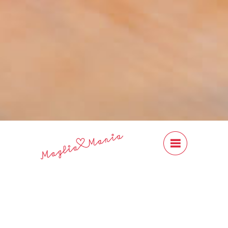
#Content
Close
Previous
Next